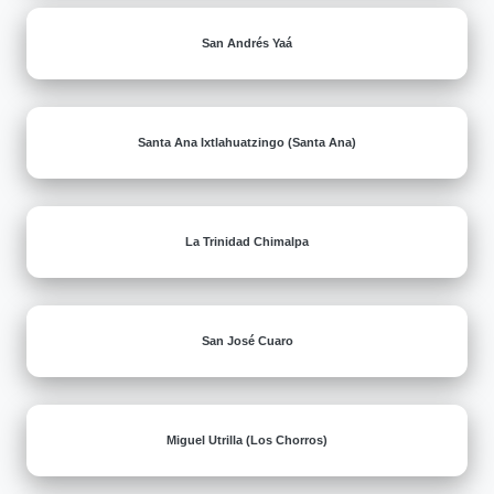
San Andrés Yaá
Santa Ana Ixtlahuatzingo (Santa Ana)
La Trinidad Chimalpa
San José Cuaro
Miguel Utrilla (Los Chorros)