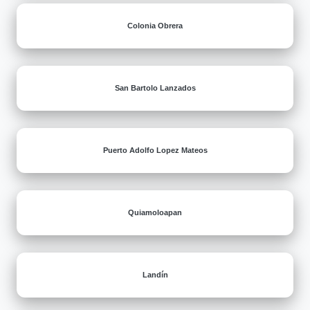
Colonia Obrera
San Bartolo Lanzados
Puerto Adolfo Lopez Mateos
Quiamoloapan
Landín