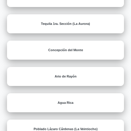
Tequila 1ra. Sección (La Aurora)
Concepción del Monte
Ario de Rayón
Agua Rica
Poblado Lázaro Cárdenas (La Veintiocho)